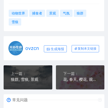
动物世界
捕食者
景观
气氛
狼群
雪狼
ovzcn
生成海报
复制本文链接
上一篇：
下一篇：
狼群, 雪狼, 景观
花, 春天, 樱花, 观赏樱花
常见问题