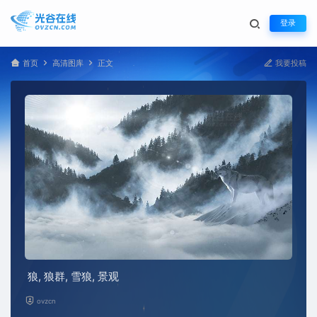
登录
首页
高清图库
正文
我要投稿
狼, 狼群, 雪狼, 景观
ovzcn