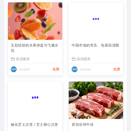
五彩缤纷的水果拼盘与飞溅水
中国市场的苦瓜、包菜高清图
花
高清图库
高清图库
ovzcn
免费
ovzcn
免费
融化芝士汉堡 / 芝士熔心汉堡
原切谷饲牛排