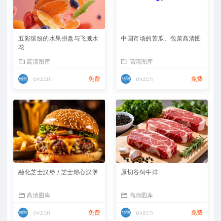
五彩缤纷的水果拼盘与飞溅水
中国市场的苦瓜、包菜高清图
花
高清图库
高清图库
ovzcn
免费
ovzcn
免费
融化芝士汉堡 / 芝士熔心汉堡
原切谷饲牛排
高清图库
高清图库
ovzcn
免费
ovzcn
免费