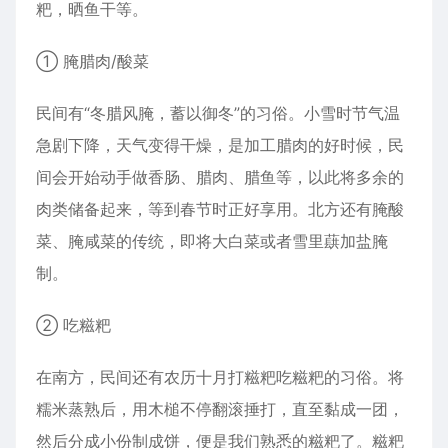
粑，晒鱼干等。
① 腌腊肉/酸菜
民间有“冬腊风腌，蓄以御冬”的习俗。小雪时节气温
急剧下降，天气变得干燥，是加工腊肉的好时候，民
间会开始动手做香肠、腊肉、腊鱼等，以此将多余的
肉类储备起来，等到春节时正好享用。北方还有腌酸
菜、腌咸菜的传统，即将大白菜或者雪里蕻加盐腌
制。
② 吃糍粑
在南方，民间还有农历十月打糍粑吃糍粑的习俗。将
糯米蒸熟后，用木槌不停翻滚捶打，直至黏成一团，
然后分成小份制成饼，便是我们熟悉的糍粑了。糍粑