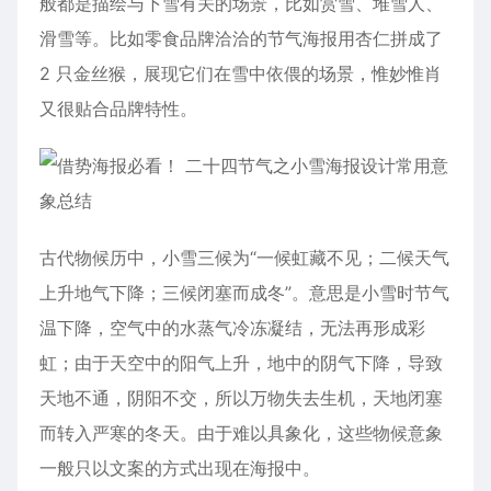
般都是描绘与下雪有关的场景，比如赏雪、堆雪人、
滑雪等。比如零
食品
牌洽洽的节气海报用杏仁拼成了
2 只金丝猴，展现它们在雪中依偎的场景，惟妙惟肖
又很贴合品牌特性。
古代物候历中，小雪三候为“一候虹藏不见；二候天气
上升地气下降；三候闭塞而成冬”。意思是小雪时节气
温下降，空气中的水蒸气冷冻凝结，无法再形成彩
虹；由于天空中的阳气上升，地中的阴气下降，导致
天地不通，阴阳不交，所以万物失去生机，天地闭塞
而转入严寒的冬天。由于难以具象化，这些物候意象
一般只以文案的方式出现在海报中。