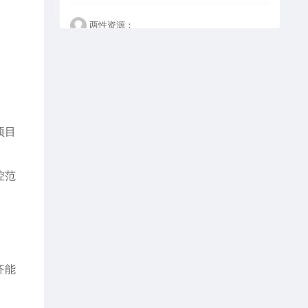
两性资源：
看不懂但大受震撼
happy：
项目
这个设计是真的好
控范
齐能