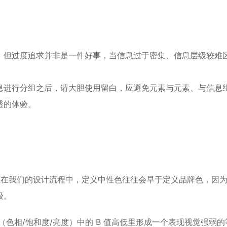
，但过度追求并非是一件好事，当信息过于密集、信息层级较难
息进行分组之后，请大胆使用留白，应避免元素与元素、与信息
透的体验。
，但在我们的设计流程中，定义中性色往往会早于定义品牌色，因
级。
（色相/饱和度/亮度）中的 B 值高低里形成一个表现视觉强弱的