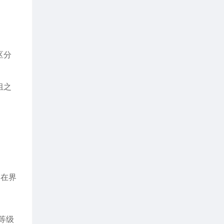
区分
组之
为在界
等级