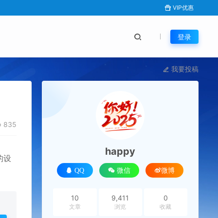
VIP优惠
登录
我要投稿
835
happy
的设
QQ
微信
微博
10
9,411
0
文章
浏览
收藏