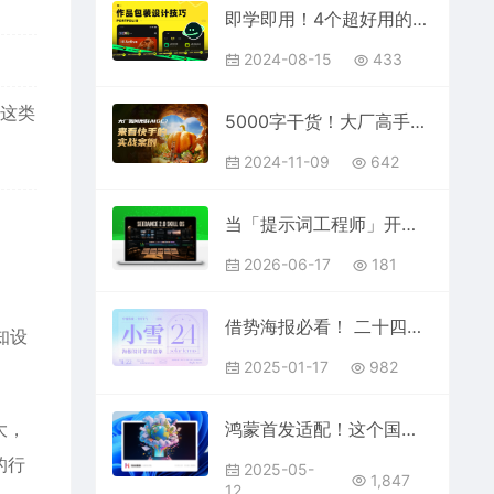
即学即用！4个超好用的作品包装设计技巧
2024-08-15
433
这类
5000字干货！大厂高手竟然把 AI 玩得这么出神入化！
2024-11-09
642
当「提示词工程师」开始像制片人一样思考，Seedance 2.0 Skill OS 深度解析！
2026-06-17
181
借势海报必看！ 二十四节气之小雪海报设计常用意象总结
知设
2025-01-17
982
大，
鸿蒙首发适配！这个国产图像处理软件「悟空图像」PS平替太香了
的行
2025-05-
1,847
12