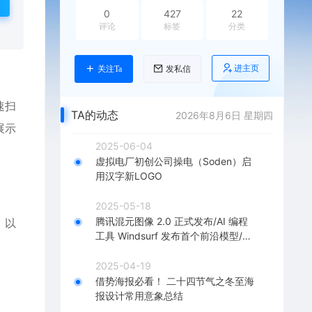
0
427
22
评论
标签
分类
进主页
关注Ta
发私信
速扫
TA的动态
2026年8月6日 星期四
展示
2025-06-04
虚拟电厂初创公司操电（Soden）启
用汉字新LOGO
2025-05-18
腾讯混元图像 2.0 正式发布/AI 编程
，以
工具 Windsurf 发布首个前沿模型/M
anus上线图像生成功能，附体验实测
2025-04-19
借势海报必看！ 二十四节气之冬至海
报设计常用意象总结