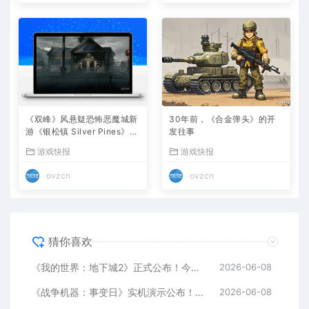
《双峰》风悬疑恐怖恶魔城新
30年前，《合金弹头》的开
游《银松镇 Silver Pines》确
发往事
认10月8日发售，免费试玩版
游戏快报
游戏快报
现已上线
ovzcn
ovzcn
猜你喜欢
《我的世界：地下城2》正式公布！今年9月29日发售
2026-06-08
《战争机器：事变日》实机演示公布！10月6日发售
2026-06-08