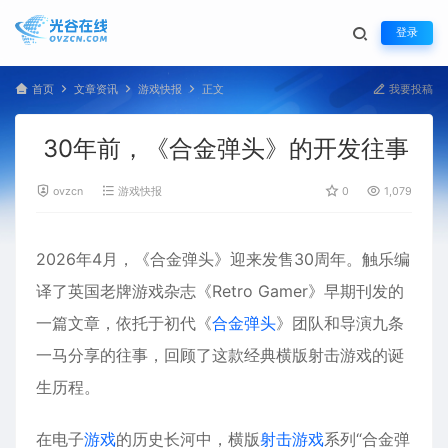
登录
首页
文章资讯
游戏快报
正文
我要投稿
30年前，《合金弹头》的开发往事
ovzcn
游戏快报
0
1,079
2026
年4月，《
合金弹头
》迎来发售30周年。触乐编
译了英国老牌
游戏
杂志《Retro Gamer》早期刊发的
一篇文章，依托于初代《
合金弹头
》团队和导演九条
一马分享的往事，回顾了这款经典横版
射击游戏
的诞
生历程。
在电子
游戏
的历史长河中，横版
射击游戏
系列“合金弹