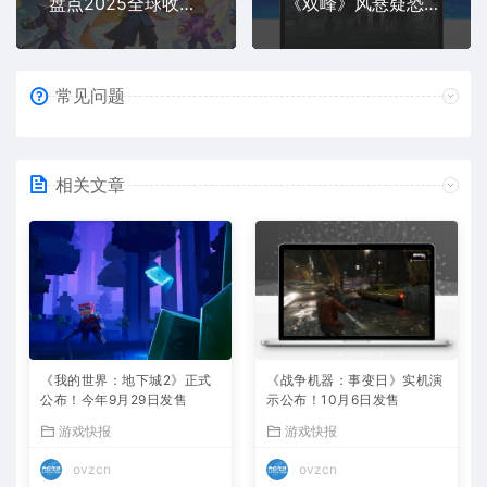
盘点2025全球收入游戏Top20：第一名117亿，腾讯3款，米哈游1款，叠纸1款
《双峰》风悬疑恐怖恶魔城新游《银松镇 Silver Pines》确认10月8日发售，免费试玩版现已上线
常见问题
相关文章
《我的世界：地下城2》正式
《战争机器：事变日》实机演
公布！今年9月29日发售
示公布！10月6日发售
游戏快报
游戏快报
ovzcn
ovzcn