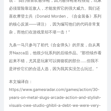
说：“我们很喜欢霰弹枪，因为霰弹枪射程很短，玩家
必须冒险靠近敌人，才能发挥它的强大威力。我们还
喜欢摩登士兵（Donald Morden，《合金装备》系列
的核心反派——译注），因为编写他们的代码非常复
杂，而他们在游戏里却不堪一击！”
九条一马只参与了初代《合金弹头》的开发，自从离
开Nazca后，他很少玩系列的后续作品。“那些续作看
起来不错，尤其是玩家可以骑骆驼的部分……但我不
是评价它们的合适人选，因为我其实没怎么玩过。”
本文编译自：
https://www.gamesradar.com/games/action/30-
years-on-metal-slugs-arcade-action-and-stylish-
visuals-owe-studio-ghibli-a-debt-we-were-very-