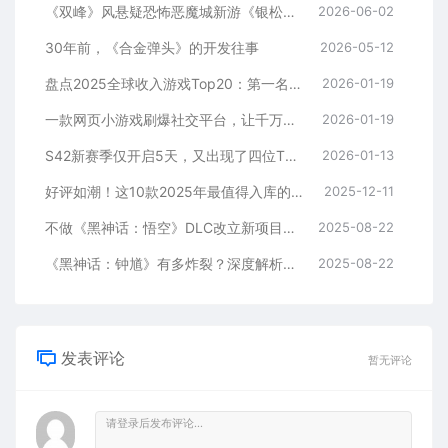
《双峰》风悬疑恐怖恶魔城新游《银松镇 Silver Pines》确认10月8日发售，免费试玩版现已上线
2026-06-02
30年前，《合金弹头》的开发往事
2026-05-12
盘点2025全球收入游戏Top20：第一名117亿，腾讯3款，米哈游1款，叠纸1款
2026-01-19
一款网页小游戏刷爆社交平台，让千万人看清鳌太线的凶险！
2026-01-19
S42新赛季仅开启5天，又出现了四位T0级恶霸，“血盾流2.0”确实香！
2026-01-13
好评如潮！这10款2025年最值得入库的游戏，每一款都是年度最佳！
2025-12-11
不做《黑神话：悟空》DLC改立新项目？《黑神话：钟馗》引爆全球
2025-08-22
《黑神话：钟馗》有多炸裂？深度解析“黑钟馗”2分钟先导片
2025-08-22
发表评论
暂无评论