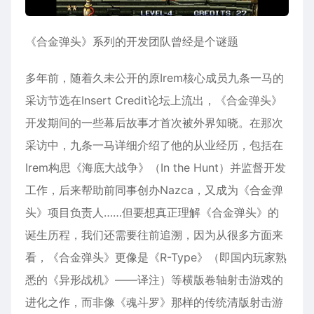
《合金弹头》系列的开发团队曾经是个谜题
多年前，随着久未公开的原Irem核心成员九条一马的
采访节选在Insert Credit论坛上流出，《合金弹头》
开发期间的一些幕后故事才首次被外界知晓。在那次
采访中，九条一马详细介绍了他的从业经历，包括在
Irem构思《海底大战争》（In the Hunt）并监督开发
工作，后来帮助前同事创办Nazca，又成为《合金弹
头》项目负责人……但要想真正理解《合金弹头》的
诞生历程，我们还需要往前追溯，因为从很多方面来
看，《合金弹头》更像是《R-Type》（即国内玩家熟
悉的《异形战机》——译注）等横版卷轴射击游戏的
进化之作，而非像《魂斗罗》那样的传统清版射击游