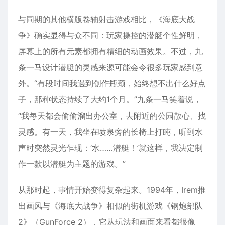
与同期的其他横版卷轴射击游戏相比，《海底大战
争》确实显得与众不同：玩家操控的潜艇个性鲜明，
屏幕上的所有元素都拥有精细的动画效果。不过，九
条一马设计潜艇的灵感来源可能会令很多玩家感到意
外。“有段时间我遇到创作瓶颈，始终想不出什么好点
子，那种状态持续了大约1个月。”九条一马笑着说，
“我每天都会偷偷溜出办公室，去附近的公园散心、找
灵感。有一天，我坐在喷泉旁的长椅上打盹，听到水
声时突然灵光乍现：‘水……潜艇！’就这样，我决定制
作一款以潜艇为主题的游戏。”
从那时起，事情开始变得复杂起来。1994年，Irem推
出画风与《海底大战争》相似的街机游戏《钢炮部队
2》（GunForce 2），它从玩法和画面来看都很像