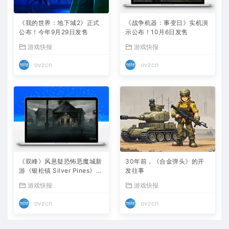
《我的世界：地下城2》正式
《战争机器：事变日》实机演
公布！今年9月29日发售
示公布！10月6日发售
游戏快报
游戏快报
ovzcn
ovzcn
《双峰》风悬疑恐怖恶魔城新
30年前，《合金弹头》的开
游《银松镇 Silver Pines》确
发往事
认10月8日发售，免费试玩版
游戏快报
游戏快报
现已上线
ovzcn
ovzcn