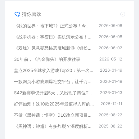
猜你喜欢
《我的世界：地下城2》正式公布！今年9月29日发售
2026-06-08
《战争机器：事变日》实机演示公布！10月6日发售
2026-06-08
《双峰》风悬疑恐怖恶魔城新游《银松镇 Silver Pines》确认10月8日发售，免费试玩版现已上线
2026-06-02
30年前，《合金弹头》的开发往事
2026-05-12
盘点2025全球收入游戏Top20：第一名117亿，腾讯3款，米哈游1款，叠纸1款
2026-01-19
一款网页小游戏刷爆社交平台，让千万人看清鳌太线的凶险！
2026-01-19
S42新赛季仅开启5天，又出现了四位T0级恶霸，“血盾流2.0”确实香！
2026-01-13
好评如潮！这10款2025年最值得入库的游戏，每一款都是年度最佳！
2025-12-11
不做《黑神话：悟空》DLC改立新项目？《黑神话：钟馗》引爆全球
2025-08-22
《黑神话：钟馗》有多炸裂？深度解析“黑钟馗”2分钟先导片
2025-08-22