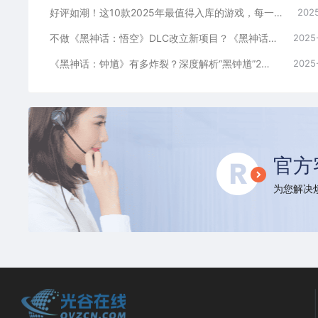
好评如潮！这10款2025年最值得入库的游戏，每一款都是年度最佳！
2025
不做《黑神话：悟空》DLC改立新项目？《黑神话：钟馗》引爆全球
2025
《黑神话：钟馗》有多炸裂？深度解析“黑钟馗”2分钟先导片
2025
官方
为您解决烦