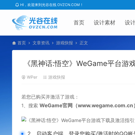
HI，欢迎来到光谷在线 OVZCN.COM！
首页
设计素材
设
首页
文章资讯
游戏快报
正文
《黑神话:悟空》WeGame平台游
WPer
游戏快报
若您已购买并激活了
游戏
：
1
、搜索
WeGame官网（www.wegame.com.cn
2、
启动客户端，登录您购买/激活时的QQ账