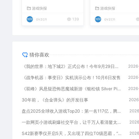
发售
发售
游戏快报
游戏快报
ovzcn
139
ovzcn
猜你喜欢
《我的世界：地下城2》正式公布！今年9月29日发售
2026
《战争机器：事变日》实机演示公布！10月6日发售
2026
《双峰》风悬疑恐怖恶魔城新游《银松镇 Silver Pines》确认10月8日发售，免费试玩版现已上线
2026
30年前，《合金弹头》的开发往事
2026
盘点2025全球收入游戏Top20：第一名117亿，腾讯3款，米哈游1款，叠纸1款
2026
一款网页小游戏刷爆社交平台，让千万人看清鳌太线的凶险！
2026
S42新赛季仅开启5天，又出现了四位T0级恶霸，“血盾流2.0”确实香！
2026