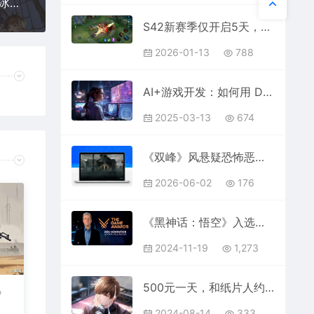
60款游戏半年流水曝光：壳木旗下SLG斩获18亿，冰川单款游戏月推广费7900万
S42新赛季仅开启5天，又出现了四位T0级恶霸，“血盾流2.0”确实香！
2026-01-13
788
AI+游戏开发：如何用 DeepSeek 打造高性能贪吃蛇游戏
2025-03-13
674
《双峰》风悬疑恐怖恶魔城新游《银松镇 Silver Pines》确认10月8日发售，免费试玩版现已上线
2026-06-02
176
《黑神话：悟空》入选，TGA 2024 年度最佳游戏提名名单公布
2024-11-19
1,273
500元一天，和纸片人约会到底值不值
》
2024-08-14
333