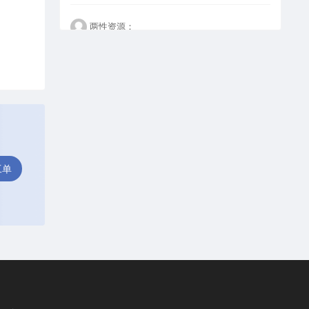
两性资源：
看不懂但大受震撼
happy：
这个设计是真的好
工单