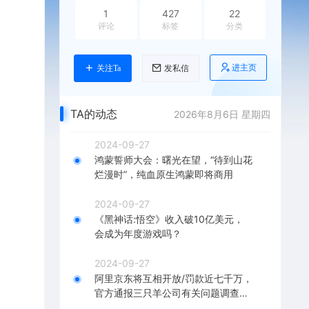
1
427
22
评论
标签
分类
进主页
关注Ta
发私信
TA的动态
2026年8月6日 星期四
2024-09-27
鸿蒙誓师大会：曙光在望，“待到山花
烂漫时”，纯血原生鸿蒙即将商用
2024-09-27
《黑神话:悟空》收入破10亿美元，
会成为年度游戏吗？
2024-09-27
阿里京东将互相开放/罚款近七千万，
官方通报三只羊公司有关问题调查结
果