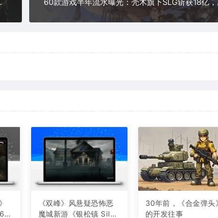
有中国玩家沸腾了
》
《双峰》风悬疑恐怖恶
30年前，《合金弹头
6日
魔城新游《银松镇 Silve
的开发往事