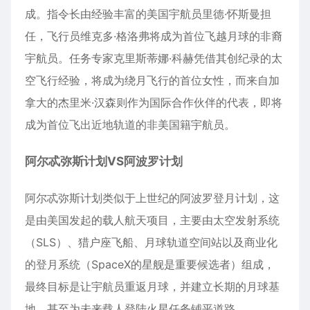
成。指令长由经验丰富的美国宇航员里德·怀斯曼担
任，飞行员维克多·格洛弗将成为首位飞越月球的非裔
宇航员。任务专家克里斯蒂娜·科赫凭借其创纪录的太
空飞行经验，将成为绕月飞行的首位女性，而来自加
拿大的杰里米·汉森则作为国际合作伙伴的代表，即将
成为首位飞出近地轨道的非美国籍宇航员。
阿尔忒弥斯计划
VS阿波罗计划
阿尔忒弥斯计划类似于上世纪的阿波罗登月计划，这
是由美国发起的载人航天项目，主要由太空发射系统
（SLS）、
猎户座飞船
、月球轨道空间站以及商业化
的登月系统（SpaceX的星舰是重要候选者）组成，
最终目标是让宇航员重返月球，并建立长期的月球基
地，甚至为未来载人登陆火星任务铺平道路。