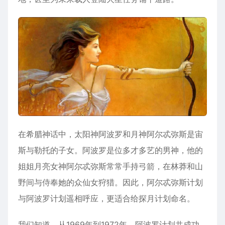
在希腊神话中，太阳神阿波罗和月神阿尔忒弥斯是宙
斯与勒托的子女。阿波罗是位多才多艺的男神，他的
姐姐月亮女神阿尔忒弥斯常常手持弓箭，在林莽和山
野间与侍奉她的众仙女狩猎。因此，阿尔忒弥斯计划
与阿波罗计划遥相呼应，更适合给探月计划命名。
我们知道，从1969年到1972年，阿波罗计划共成功