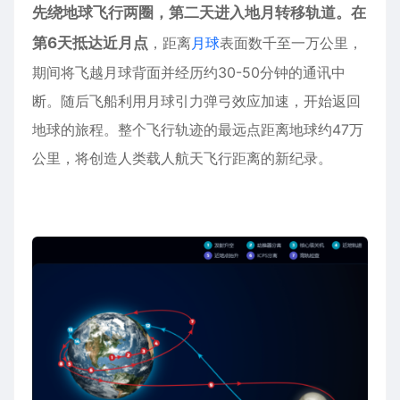
先绕地球飞行两圈，第二天进入地月转移轨道。在
第6天抵达近月点
，距离
月球
表面数千至一万公里，
期间将飞越月球背面并经历约30-50分钟的通讯中
断。随后飞船利用月球
引力弹弓效应
加速，开始返回
地球的旅程。整个飞行轨迹的最远点距离地球约47万
公里，将创造人类载人航天飞行距离的新纪录。