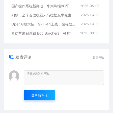
国产操作系统新突破：华为终端BG平板与PC产品线 “鸿蒙电脑”正式在深圳亮相
2025-05-08
刚刚，全球首位机器人马拉松冠军诞生！赛博跑姿大赏：宇树「躺平」原地起立、最稳的是它……
2025-04-19
OpenAI放大招！GPT-4.1上线，编程战力全开
2025-04-15
专访苹果副总裁 Bob Borchers：AI 时代，苹果如何设计 Mac？
2025-03-30
发表评论
暂无评论
登录后评论