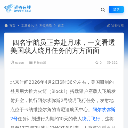
登录
首页
文章资讯
科技前沿
正文
我要投稿
四名宇航员正奔赴月球，一文看透
美国载人绕月任务的方方面面
ovzcn
科技前沿
0
332
北京时间
2026
年4月2日6时36分左右，美国研制的
登月用大推力火箭（Block1）搭载猎户座
载人飞船
发
射升空，执行
阿尔忒弥斯2号
绕月飞行
任务，发射地
点位于卡纳维拉尔角的肯尼迪航天中心。
阿尔忒弥斯
2号
任务计划进行为期约10天的载人
绕月飞行
，这将
是自1972年“阿波罗17号”任务以来，人类首次重返
月