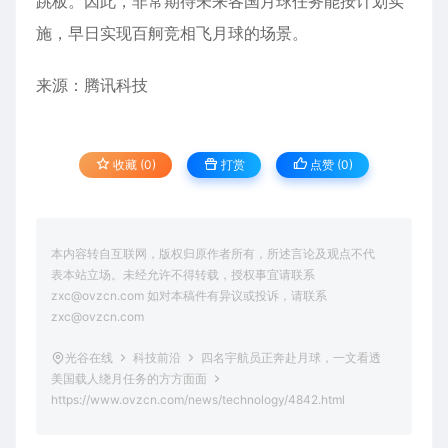
跳板。因此，非常期待未来各国月球任务能按计划实
施，早日实现百舸竞相飞月球的场景。
来源：
腾讯科技
收藏 (0)
打赏
点赞 (
0
)
本内容转自互联网，版权归原作者所有，所述言论及观点不代
表本站立场。未经允许不得转载，授权事宜请联系
zxc@ovzcn.com 如对本稿件有异议或投诉，请联系
zxc@ovzcn.com
光谷在线
科技前沿
四名宇航员正奔赴月球，一文看透
美国载人绕月任务的方方面面
https://www.ovzcn.com/news/technology/4842.html