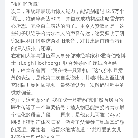
“夜间的窃贼”
次日，系统即展现出惊人能力，能识别超过12.5万个
词汇，准确率高达90%，并首次成功构建出哈雷尔内
心所想、完全自主表达的句子。更令人赞叹的是，这
些句子以近乎哈雷尔本人的声音传达，这要归功于研
究团队利用播客访谈及旧录音，对其患病前语音特征
的深入模拟与还原。
在布朗大学与退伍军人事务部神经学家利·霍奇伯格博
士（Leigh Hochberg）联合领导的临床试验网络
中，哈雷尔曾言：“我在找一只猎豹。”这句独特且意
外的表达，是他第二次自发说出，其独特性甚至让研
究团队开始回顾视频，最终确认为一次解码过程中的
微妙偏差。
然而，这句意外的“我在找一只猎豹”却悄然向房内的
医生传递了一个重要信号：植入物已能捕捉哈雷尔最
个性化的语言片段——原来，是他女儿阿雅（Aya）
刚换上猎豹连体衣归家，激发了父亲参与她童真幻想
的愿望。紧接着，哈雷尔继续说道：“我可爱的女儿，
我等这一刻已经太久了。”