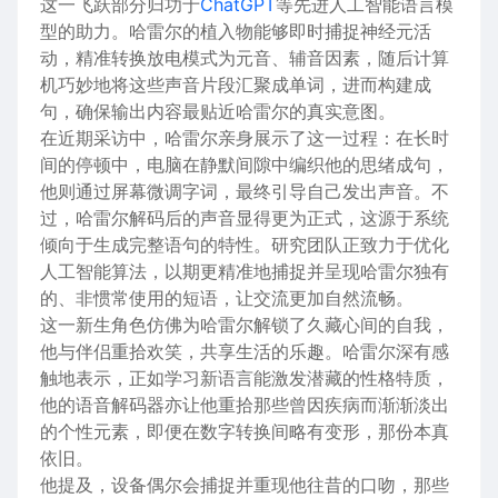
这一飞跃部分归功于
ChatGPT
等先进人工智能语言模
型的助力。哈雷尔的植入物能够即时捕捉神经元活
动，精准转换放电模式为元音、辅音因素，随后计算
机巧妙地将这些声音片段汇聚成单词，进而构建成
句，确保输出内容最贴近哈雷尔的真实意图。
在近期采访中，哈雷尔亲身展示了这一过程：在长时
间的停顿中，电脑在静默间隙中编织他的思绪成句，
他则通过屏幕微调字词，最终引导自己发出声音。不
过，哈雷尔解码后的声音显得更为正式，这源于系统
倾向于生成完整语句的特性。研究团队正致力于优化
人工智能算法，以期更精准地捕捉并呈现哈雷尔独有
的、非惯常使用的短语，让交流更加自然流畅。
这一新生角色仿佛为哈雷尔解锁了久藏心间的自我，
他与伴侣重拾欢笑，共享生活的乐趣。哈雷尔深有感
触地表示，正如学习新语言能激发潜藏的性格特质，
他的语音解码器亦让他重拾那些曾因疾病而渐渐淡出
的个性元素，即便在数字转换间略有变形，那份本真
依旧。
他提及，设备偶尔会捕捉并重现他往昔的口吻，那些