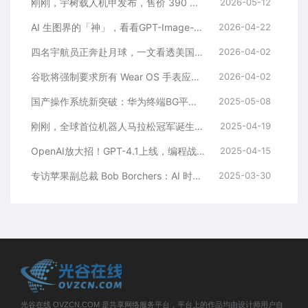
刚刚，宇树载人机甲发布，售价 390 万起
2026-05-12
AI 生图界的「神」，看看GPT-Image-2生成的图片
2026-04-22
四名宇航员正奔赴月球，一文看透美国载人绕月任务的方方面面
2026-04-02
谷歌将强制要求所有 Wear OS 手表应用支持 64 位，9 月起在 Play 商店生效
2026-04-02
国产操作系统新突破：华为终端BG平板与PC产品线 “鸿蒙电脑”正式在深圳亮相
2025-05-08
刚刚，全球首位机器人马拉松冠军诞生！赛博跑姿大赏：宇树「躺平」原地起立、最稳的是它……
2025-04-19
OpenAI放大招！GPT-4.1上线，编程战力全开
2025-04-15
专访苹果副总裁 Bob Borchers：AI 时代，苹果如何设计 Mac？
2025-03-30
光谷在线 OVZCN.COM 是共享网络服务平台，平台上的作品均由设计师用户自