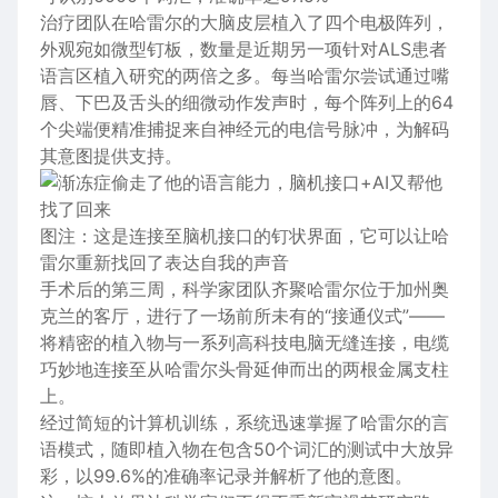
治疗团队在哈雷尔的大脑皮层植入了四个电极阵列，
外观宛如微型钉板，数量是近期另一项针对ALS患者
语言区植入研究的两倍之多。每当哈雷尔尝试通过嘴
唇、下巴及舌头的细微动作发声时，每个阵列上的64
个尖端便精准捕捉来自神经元的电信号脉冲，为解码
其意图提供支持。
图注：这是连接至脑机接口的钉状界面，它可以让哈
雷尔重新找回了表达自我的声音
手术后的第三周，科学家团队齐聚哈雷尔位于加州奥
克兰的客厅，进行了一场前所未有的“接通仪式”——
将精密的植入物与一系列高科技电脑无缝连接，电缆
巧妙地连接至从哈雷尔头骨延伸而出的两根金属支柱
上。
经过简短的计算机训练，系统迅速掌握了哈雷尔的言
语模式，随即植入物在包含50个词汇的测试中大放异
彩，以99.6%的准确率记录并解析了他的意图。