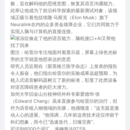
极，旨在解码他的思维意图，恢复其语言沟通能力。
此举让他成为了前沿科学探索的最新测试对象，该领
域正吸引着包括埃隆·马斯克（Elon Musk）旗下
Neuralink在内的众多资金雄厚企业，它们共同致力于
实现人脑与计算机的直接连接。
图注：哈雷尔专注地面对着显示器，屏幕上绿色光标
旁的文字就是他想表达的意思
研究人员近期在《新英格兰医学杂志》上发表的报告
令人振奋，他们指出哈雷尔的实验成果远超预期，为
植入式语音解码器树立了新的标准，彰显了此类设备
对语言障碍患者的巨大潜力。
加州大学旧金
山
分校神经外科专家爱德华·张
（Edward Chang）虽未直接参与哈雷尔的治疗，但
作为语音植入物领域的先驱，他感慨道：“这无疑是激
动人心的进展。”他强调，几年前这类技术还仅停留于
科幻想象，而今已“迅速迭代，日臻完善”。
可识别6000个词汇，准确率达97.5%