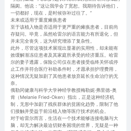
隔阂。他说：“这让我学会了宽恕。我期待告诉他们，
一切都好，现在，是时候弥补过往了。”
未来或适用于重度瘫痪患者
至于该植入物是否适用于更严重的瘫痪患者，目前尚
存疑问。毕竟，虽然哈雷尔的语言能力有所退化，但
并未完全丧失，这为研究增添了复杂性。
此外，尽管这项技术展现出显著的实用性，却未能有
效缓解渐冻症患者及其家庭所承受的经济重压。哈雷
尔的妻子透露，保险公司仅在患者接受临终关怀或停
止工作并符合医疗补助条件时，才愿承担护理费用，
这种情况无疑加剧了其他患者放弃延长生命治疗的无
奈。
俄勒冈健康与科学大学神经学教授梅勒妮·弗里德-奥
肯（Melanie Fried-Oken）指出，正是这种经济机
制，无形中加剧了残疾群体的贫困化趋势，限制了他
们接触并受益于前沿植入物等医疗技术的机会。
对于哈雷尔而言，生活在一个技术能够连接电脑与大
脑，却无力解决最迫切财务困境的世界，无疑是一种