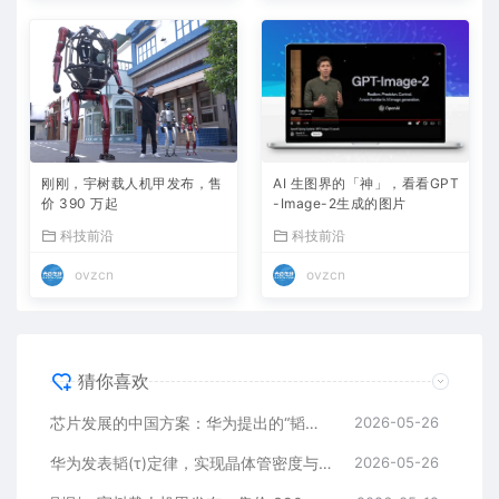
刚刚，宇树载人机甲发布，售
AI 生图界的「神」，看看GPT
价 390 万起
-Image-2生成的图片
科技前沿
科技前沿
ovzcn
ovzcn
猜你喜欢
芯片发展的中国方案：华为提出的“韬定律”到底是什么？
2026-05-26
华为发表韬(τ)定律，实现晶体管密度与系统性能突破
2026-05-26