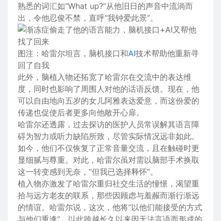
熟悉的词汇如“What up?”从他旧日的声音中流淌而
出，令他忍俊不禁，直呼“我钟爱此景”。
图注：哈雷尔坦言，脑机接口和
AI
技术帮助他重新寻
回了自我
此外，脑植入物还拓宽了哈雷尔在交流中的表达维
度，同时也影响了周围人对他的话语反馈。现在，他
可以自由地向五岁的女儿阿雅表达爱意，而这份爱的
传递也促使后者更多向他敞开心扉。
哈雷尔还透露，过去探访的医护人员常误解其语言障
碍为智力或听力缺陷所致，尽管实际情况远非如此。
如今，他们不仅恢复了正常音量交流，且在触碰时更
显细腻与尊重。对此，哈雷尔虽对需以脑部手术换取
这一转变感到无奈，“但我已选择释怀”。
植入物亦激发了哈雷尔重归社交生活的憧憬，渴望重
拾与远方老友的联系，那些因顾虑与羞赧而渐行渐远
的情谊。哈雷尔说，这次，他将“以他们能接受的方式
与他们重逢”，以此跨越长久以来因无法言语而形成的