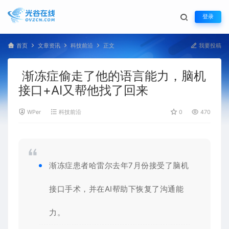
登录
首页
文章资讯
科技前沿
正文
我要投稿
渐冻症偷走了他的语言能力，脑机
接口+AI又帮他找了回来
WPer
科技前沿
0
470
渐冻症患者哈雷尔去年7月份接受了脑机
接口手术，并在
AI
帮助下恢复了沟通能
力。