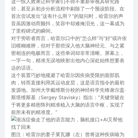
这一惊人效果让科学家们不得不重新审视其研究路
径，甚至从初步分析流程中剔除了一个预设阶段。在
首次尝试发出“这有什么用？”的疑问时，哈雷尔的声
音虽因激动而颤抖，笑容中却难掩泪光，这一幕成为
了里程碑式的瞬间。
对于旁听者而言，哈雷尔口中的“怎么样”与“好”或许依
旧模糊难辨，但对于那些深入他大脑神经元、与之紧
密相连的电极而言，这些单词却非常清晰。屏幕上，
一字一句，精准无误地映射出他内心深处始终想要表
达的话语。
这个装置巧妙地规避了哈雷尔因疾病受限的面部肌
肉，转而直接利用其运动皮层，这是语言指令的最初
发源地。加州大学戴维斯分校的神经科学先锋谢尔盖·
斯塔维斯基（Sergey Stavisky）指出：“关键突破在
于将更多精密阵列精准植入大脑的语言中枢，实现了
前所未有的精准度。”
图注：哈雷尔的妻子莱瓦娜（左）曾将这种疾病喻为