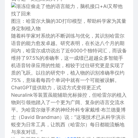
图注：哈雷尔大脑的3D打印模型，帮助科学家为其量
身定制植入物
随着科学家对系统的不断训练与优化，其识别哈雷尔
语音的能力愈发卓越。研究表明，在长达八个月的期
间内，哈雷尔成功说出了近6000个独特词汇，而设备
维持了97.5%的准确率，这一成绩已超越众多智能手
机语音转录应用的性能，相较于过往研究更是实现了
质的飞跃。以往的研究中，植入物的识别准确率仅约
75%，意味着每四个单词中就有一个可能被误解。
ChatGPT
提供助力，说话方式变得更正式
Neuralink等装置虽能辅助光标操控，但哈雷尔的植入
物则引领他踏入了一个更为广阔、复杂的语言交流水
平。为哈雷尔做手术的神经外科专家戴维·布兰德曼博
士（David Brandman）说：“这项技术已从科学演示
蜕变为日常工具，让凯西（哈雷尔）每日都能流畅地
与亲友对话。”