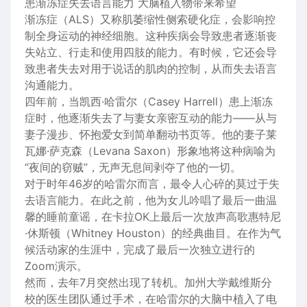
患渐冻症失去语言能力 大脑植入物带来希望
渐冻症（ALS）又称肌萎缩性侧索硬化症，会影响控
制全身运动的神经细胞。这种疾病会导致患者逐渐丧
失站立、行走和使用四肢的能力。有时候，它还会导
致患者失去对用于说话的肌肉的控制，从而失去语言
沟通能力。
四年前，当凯西·哈雷尔（Casey Harrell）患上渐冻
症时，他逐渐失去了与妻女亲密互动的能力——从与
妻子漫步、怀抱爱女到简单翻动书页等。他的妻子莱
瓦娜·萨克森（Levana Saxon）形象地将这种病喻为
“夜间的窃贼”，无声无息间剥夺了他的一切。
对于时年46岁的哈雷尔而言，最令人心碎的莫过于失
去语言能力。在此之前，他为女儿吟唱了最后一曲温
馨的睡前童谣，在卡拉OK上最后一次放声高歌惠特尼
·休斯顿（Whitney Houston）的经典曲目。在作为气
候活动家的生涯中，完成了最后一次独立进行的
Zoom演示。
然而，去年7月突然出现了转机。加州大学戴维斯分
校的医生团队通过手术，在哈雷尔的大脑中植入了电