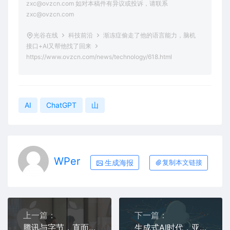
zxc@ovzcn.com 如对本稿件有异议或投诉，请联系
zxc@ovzcn.com
光谷在线
科技前沿
渐冻症偷走了他的语言能力，脑机
接口+AI又帮他找了回来
https://www.ovzcn.com/news/technology/618.html
AI
ChatGPT
山
WPer
生成海报
复制本文链接
上一篇：
下一篇：
腾讯与字节，直面“苹果税”
生成式AI时代，亚马逊云科技、华为云们为何都重构了云？