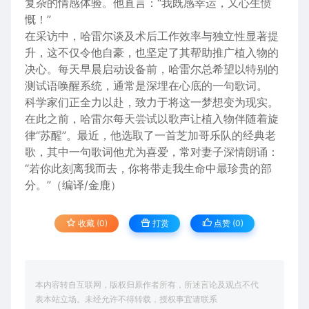
复杂的情感体验。他直言：“我既感幸运，又心生愤
慨！”
在采访中，哈雷尔谈及术后工作效率与独立性显著提
升，这不仅令他自豪，也坚定了其帮助推广植入物的
决心。每天早晨启动设备前，哈雷尔总希望以特别的
测试语唤醒系统，通常是深埋在心底的一句歌词。
科学家们正全力以赴，致力于将这一梦想变为现实。
在此之前，哈雷尔每天尝试以歌声让植入物伴随着旋
律“苏醒”。最近，他选取了一首芝加哥乐队的经典老
歌，其中一句歌词他尤为喜爱，常对妻子深情朗诵：
“若你此刻离我而去，你将带走我生命中最珍贵的部
分。”（编译/金鹿）
收藏 (0)
打赏
点赞 (
0
)
本内容转自互联网，版权归原作者所有，所述言论及观点不代
表本站立场。未经允许不得转载，授权事宜请联系