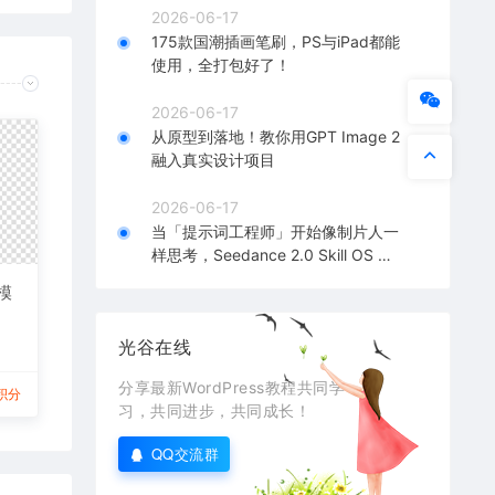
2026-06-17
175款国潮插画笔刷，PS与iPad都能
使用，全打包好了！
2026-06-17
从原型到落地！教你用GPT Image 2
融入真实设计项目
2026-06-17
当「提示词工程师」开始像制片人一
样思考，Seedance 2.0 Skill OS 深
度解析！
模
光谷在线
分享最新WordPress教程共同学
积分
习，共同进步，共同成长！
QQ交流群