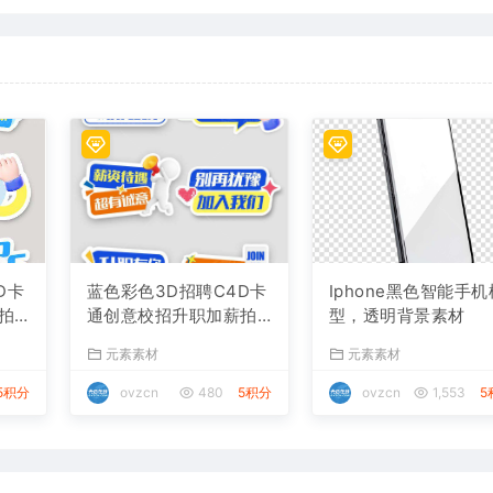
D卡
蓝色彩色3D招聘C4D卡
Iphone黑色智能手机
拍
通创意校招升职加薪拍
型，透明背景素材
照打卡手举牌
元素素材
元素素材
5积分
ovzcn
480
5积分
ovzcn
1,553
5