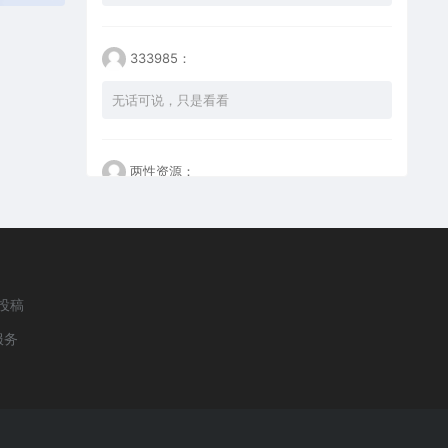
333985：
无话可说，只是看看
两性资源：
看不懂但大受震撼
happy：
投稿
这个设计是真的好
服务