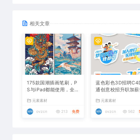
相关文章
175款国潮插画笔刷，P
蓝色彩色3D招聘C4
S与iPad都能使用，全打
通创意校招升职加薪
包好了！
照打卡手举牌
元素素材
元素素材
ovzcn
213
免费
ovzcn
562