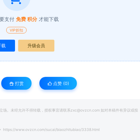
要支付
免费 积分
才能下载
VIP折扣
下载
升级会员
打赏
点赞 (
0
)
。未经允许不得转载，授权事宜请联系zxc@ovzcn.com 如对本稿件有异议或投
https://www.ovzcn.com/sucai/biaozhitubiao/3338.html