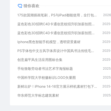
猜你喜欢
175款国潮插画笔刷，PS与iPad都能使用，全打包好了！
2026
蓝色彩色3D招聘C4D卡通创意校招升职加薪拍照打卡手举牌
2025
蓝色彩色3D招聘C4D卡通创意校招升职加薪拍照打卡手举牌
2025
Iphone黑色智能手机模型，透明背景素材
2025
PS字体包中文古风字体库设计中国风书法传统毛笔古韵素材
2025
创意扁平风生活应用图标合集
2025
手绘致敬劳动者书法艺术字海报标题
2025
中国科学院大学校徽标识LOGO矢量图
2025
新鲜出炉！iPhone 14-16官方展示样机素材打包下载
2025
华东师范大学标志建筑素材
2025