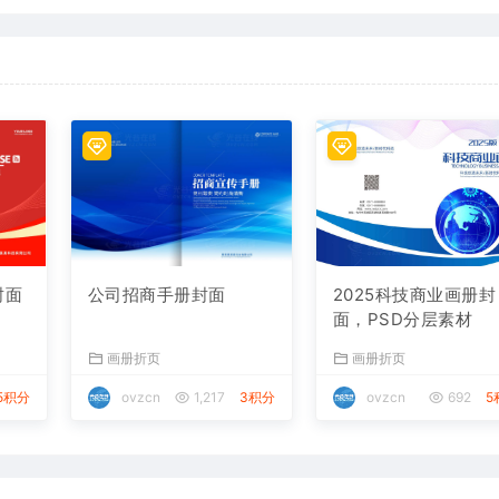
封面
公司招商手册封面
2025科技商业画册封
面，PSD分层素材
画册折页
画册折页
5积分
ovzcn
1,217
3积分
ovzcn
692
5