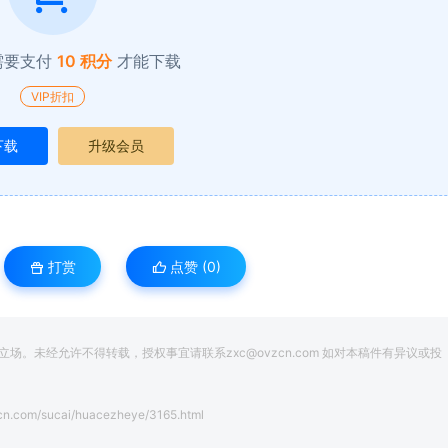
需要支付
10 积分
才能下载
VIP折扣
下载
升级会员
打赏
点赞 (
0
)
。未经允许不得转载，授权事宜请联系zxc@ovzcn.com 如对本稿件有异议或投
cn.com/sucai/huacezheye/3165.html