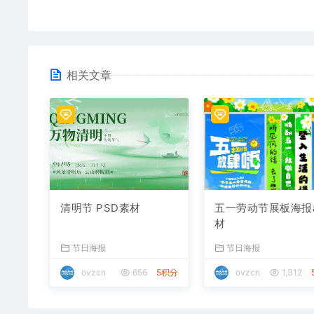
相关文章
清明节 PSD素材
五一劳动节展板海报a
材
节日海报
节日海报
ovzcn
656
5积分
ovzcn
1,312