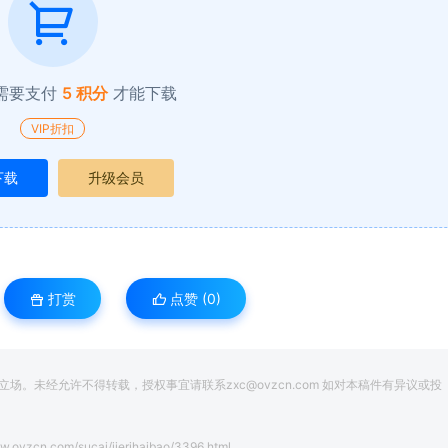
需要支付
5 积分
才能下载
VIP折扣
下载
升级会员
打赏
点赞 (
0
)
。未经允许不得转载，授权事宜请联系zxc@ovzcn.com 如对本稿件有异议或投
w.ovzcn.com/sucai/jierihaibao/3396.html