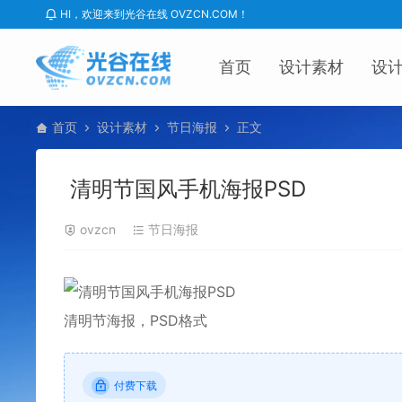
HI，欢迎来到光谷在线 OVZCN.COM！
首页
设计素材
设
首页
设计素材
节日海报
正文
清明节国风手机海报PSD
ovzcn
节日海报
清明节
海报
，
PSD
格式
付费下载