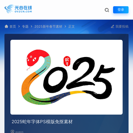
登录
首页
专题
2025新年春节素材
正文
我要投稿
2025蛇年字体PS模版免抠素材
ovzcn