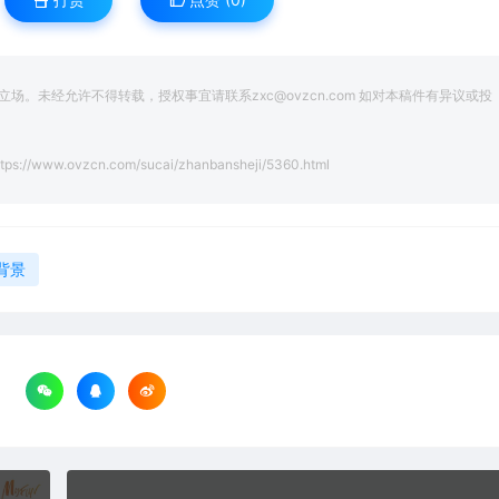
。未经允许不得转载，授权事宜请联系zxc@ovzcn.com 如对本稿件有异议或投
tps://www.ovzcn.com/sucai/zhanbansheji/5360.html
背景