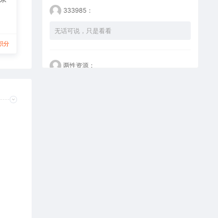
333985：
无话可说，只是看看
积分
两性资源：
看不懂但大受震撼
happy：
这个设计是真的好