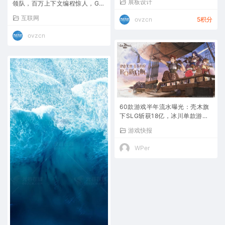
展板设计
领队，百万上下文编程惊人，GP
T-4.5三个月后淘汰
互联网
ovzcn
5积分
ovzcn
60款游戏半年流水曝光：壳木旗
下SLG斩获18亿，冰川单款游戏
月推广费7900万
游戏快报
WPer