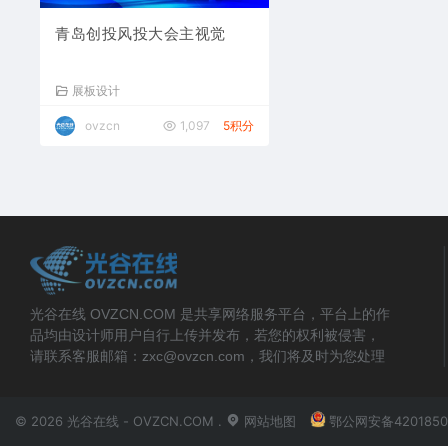
青岛创投风投大会主视觉
展板设计
ovzcn
1,097
5积分
光谷在线 OVZCN.COM 是共享网络服务平台，平台上的作
品均由设计师用户自行上传并发布，若您的权利被侵害，
请联系客服邮箱：zxc@ovzcn.com，我们将及时为您处理
© 2026 光谷在线 - OVZCN.COM .
网站地图
鄂公网安备4201850