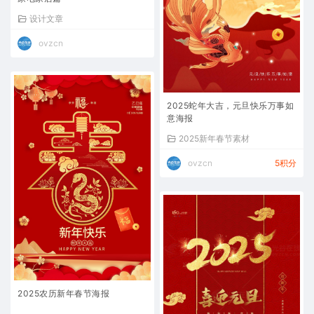
设计文章
ovzcn
2025蛇年大吉，元旦快乐万事如
意海报
2025新年春节素材
ovzcn
5积分
2025农历新年春节海报