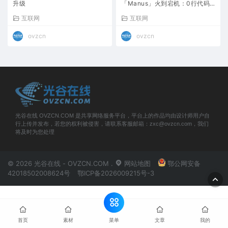
升级
「Manus」火到宕机：0行代码
是人写，创业公司集体破防
互联网
互联网
ovzcn
ovzcn
光谷在线 OVZCN.COM 是共享网络服务平台，平台上的作品均由设计师用户自
行上传并发布，若您的权利被侵害，请联系客服邮箱：zxc@ovzcn.com，我们
将及时为您处理
© 2026 光谷在线 - OVZCN.COM .
网站地图
鄂公网安备
42018502008624号
鄂ICP备2026009215号-3
菜单
首页
素材
文章
我的