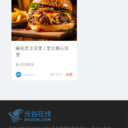
融化芝士汉堡 / 芝士熔心汉
堡
高清图库
ovzcn
833
免费