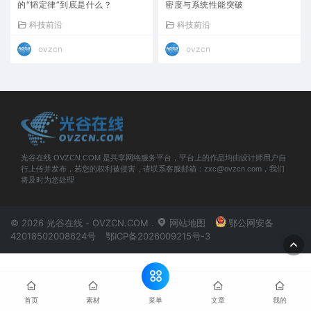
的“韬定律”到底是什么？
密度与系统性能突破
科技前沿
科技前沿
ovzcn
ovzcn
光谷在线 OVZCN.COM 是共享网络服务平台，平台上的作品均由设计师用户自
行上传并发布，若您的权利被侵害，请联系客服邮箱：zxc@ovzcn.com，我们
将及时为您处理
© 2026 光谷在线 - OVZCN.COM .
网站地图
鄂公网安备
42018502008624号
鄂ICP备2026009215号-3
菜单
首页
素材
文章
我的