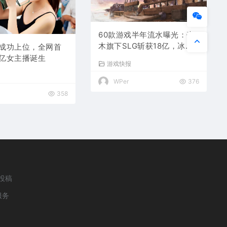
60款游戏半年流水曝光：壳
木旗下SLG斩获18亿，冰川
成功上位，全网首
单款游戏月推广费7900万
亿女主播诞生
游戏快报
WPer
376
358
投稿
服务