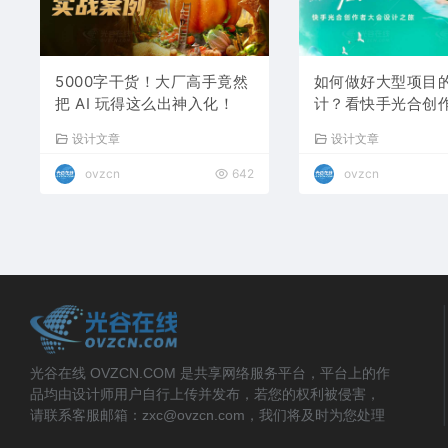
5000字干货！大厂高手竟然
如何做好大型项目
把 AI 玩得这么出神入化！
计？看快手光合创
的实战复盘！
设计文章
设计文章
ovzcn
642
ovzcn
光谷在线 OVZCN.COM 是共享网络服务平台，平台上的作
品均由设计师用户自行上传并发布，若您的权利被侵害，
请联系客服邮箱：zxc@ovzcn.com，我们将及时为您处理