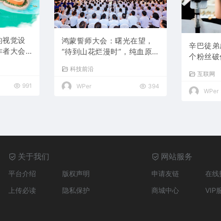
的视觉设
鸿蒙誓师大会：曙光在望，
辛巴徒弟
作者大会
“待到山花烂漫时”，纯血原
个粉丝破
生鸿蒙即将商用
科技前沿
互联网
991
WPer
394
WPer
关于我们
网站服务
平台介绍
版权声明
申请友链
在线
上传必读
隐私保护
商城中心
VIP