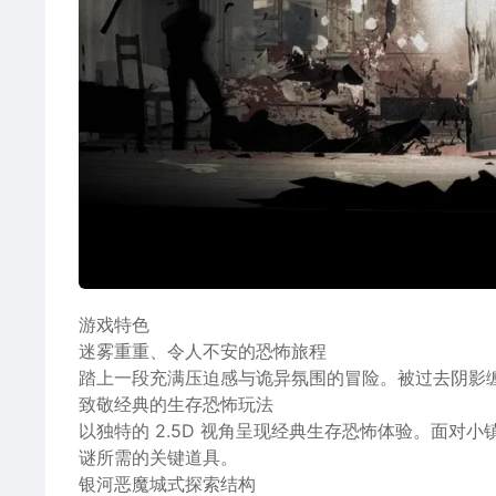
游戏特色
迷雾重重、令人不安的恐怖旅程
踏上一段充满压迫感与诡异氛围的冒险。被过去阴影缠绕的 
致敬经典的生存恐怖玩法
以独特的 2.5D 视角呈现经典生存恐怖体验。面
谜所需的关键道具。
银河恶魔城式探索结构