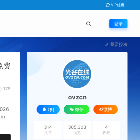
VIP优惠
登录
我要投稿
免费
178
ovzcn
026
QQ
微信
微博
am
314
305,303
4
文章
浏览
收藏