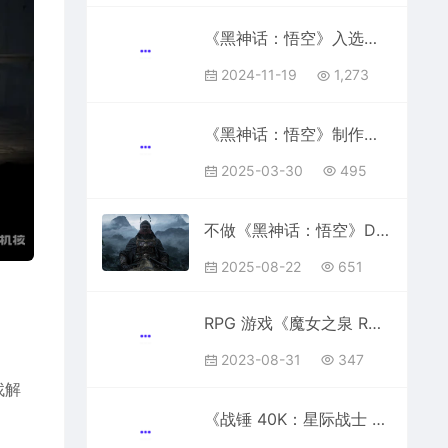
《黑神话：悟空》入选，TGA 2024 年度最佳游戏提名名单公布
2024-11-19
1,273
《黑神话：悟空》制作人冯骥：未来会继续深挖传统文化题材，发掘利用好老祖宗留下的宝藏
2025-03-30
495
不做《黑神话：悟空》DLC改立新项目？《黑神话：钟馗》引爆全球
2025-08-22
651
RPG 游戏《魔女之泉 R》官宣 9 月 26 日正式发售：Steam 国区定价 166 元，首周 141 元
2023-08-31
347
找解
《战锤 40K：星际战士 2》公开加长版实机演示，游戏今年冬季推出