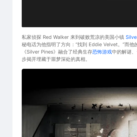
私家侦探 Red Walker 来到破败荒凉的美国小镇
Silve
秘电话为他指明了方向：“找到 Eddie Velvet。
《Silver Pines》融合了经典生存
恐怖游戏
中的解谜、
步揭开埋藏于噩梦深处的真相。