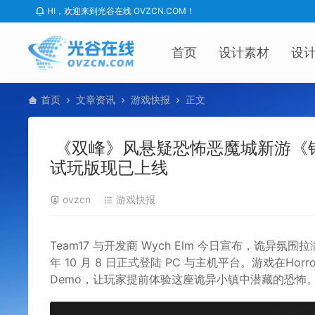
HI，欢迎来到光谷在线 OVZCN.COM！
首页
设计素材
设
首页
文章资讯
游戏快报
正文
《双峰》风悬疑恐怖恶魔城新游《银松镇 
试玩版现已上线
ovzcn
游戏快报
Team17 与开发商 Wych Elm 今日宣布，诡异氛
年 10 月 8 日正式登陆 PC 与主机平台。游戏在Horr
Demo，让玩家提前体验这座诡异小镇中潜藏的恐怖