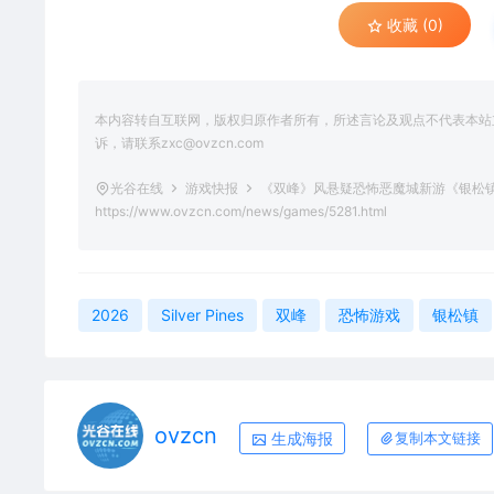
收藏 (0)
本内容转自互联网，版权归原作者所有，所述言论及观点不代表本站立场
诉，请联系zxc@ovzcn.com
光谷在线
游戏快报
《双峰》风悬疑恐怖恶魔城新游《银松镇 Si
https://www.ovzcn.com/news/games/5281.html
2026
Silver Pines
双峰
恐怖游戏
银松镇
ovzcn
生成海报
复制本文链接