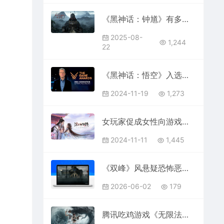
《黑神话：钟馗》有多炸裂？深度解析“黑钟馗”2分钟先导片
2025-08-
1,244
22
《黑神话：悟空》入选，TGA 2024 年度最佳游戏提名名单公布
2024-11-19
1,273
女玩家促成女性向游戏市场的“七雄争霸”
2024-11-11
1,445
《双峰》风悬疑恐怖恶魔城新游《银松镇 Silver Pines》确认10月8日发售，免费试玩版现已上线
2026-06-02
179
腾讯吃鸡游戏《无限法则》宣布 9 月起停止下载，12 月 1 日起停止运营