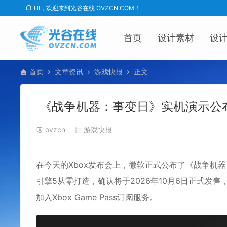
HI，欢迎来到光谷在线 OVZCN.COM！
首页
设计素材
设
首页
文章资讯
游戏快报
正文
《战争机器：事变日》实机演示公布
ovzcn
游戏快报
在今天的
Xbox
发布会上，微软正式公布了《
战争机器
引擎5从零打造，确认将于
2026
年10月6日正式发售
加入Xbox Game Pass订阅服务。