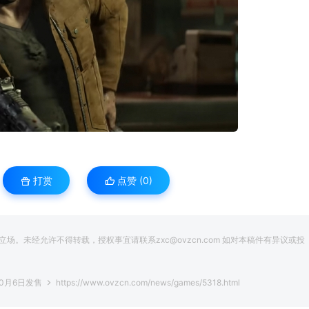
打赏
点赞 (
0
)
。未经允许不得转载，授权事宜请联系zxc@ovzcn.com 如对本稿件有异议或投
0月6日发售
https://www.ovzcn.com/news/games/5318.html