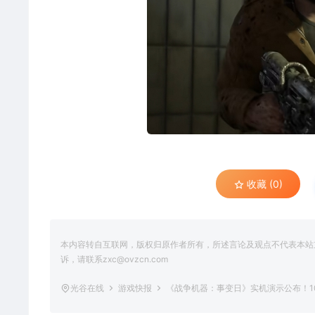
收藏 (0)
本内容转自互联网，版权归原作者所有，所述言论及观点不代表本站立场
诉，请联系zxc@ovzcn.com
光谷在线
游戏快报
《战争机器：事变日》实机演示公布！1