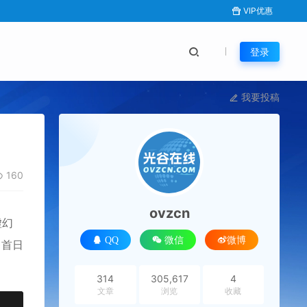
VIP优惠
登录
我要投稿
160
ovzcn
虚幻
QQ
微信
微博
售首日
314
305,617
4
文章
浏览
收藏