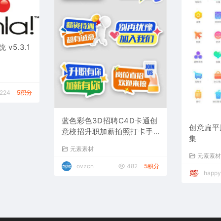
v5.3.1
,224
5积分
蓝色彩色3D招聘C4D卡通创
创意扁平
意校招升职加薪拍照打卡手
集
举牌
元素素材
元素素
ovzcn
482
5积分
happ