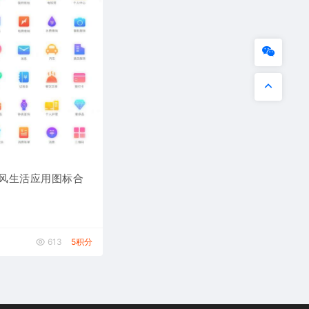
风生活应用图标合
材
y
613
5积分