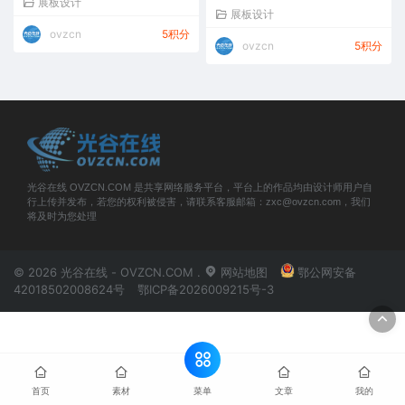
展板设计
展板设计
ovzcn
5积分
ovzcn
5积分
光谷在线 OVZCN.COM 是共享网络服务平台，平台上的作品均由设计师用户自
行上传并发布，若您的权利被侵害，请联系客服邮箱：zxc@ovzcn.com，我们
将及时为您处理
© 2026 光谷在线 - OVZCN.COM .
网站地图
鄂公网安备
42018502008624号
鄂ICP备2026009215号-3
菜单
首页
素材
文章
我的