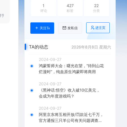
1
427
22
评论
标签
分类
进主页
关注Ta
发私信
TA的动态
2026年8月8日 星期六
2024-09-27
鸿蒙誓师大会：曙光在望，“待到山花
烂漫时”，纯血原生鸿蒙即将商用
2024-09-27
《黑神话:悟空》收入破10亿美元，
会成为年度游戏吗？
2024-09-27
阿里京东将互相开放/罚款近七千万，
官方通报三只羊公司有关问题调查结
果