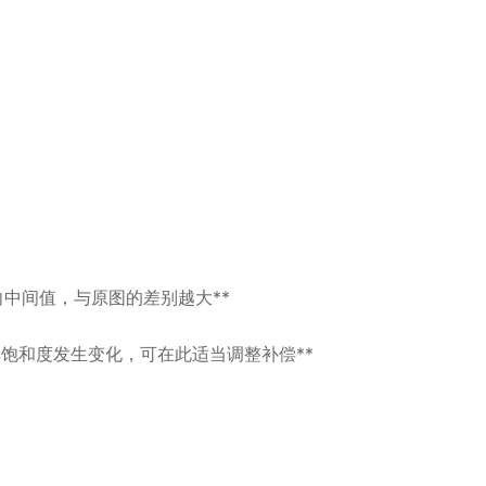
越偏向中间值，与原图的差别越大**
导致色彩饱和度发生变化，可在此适当调整补偿**