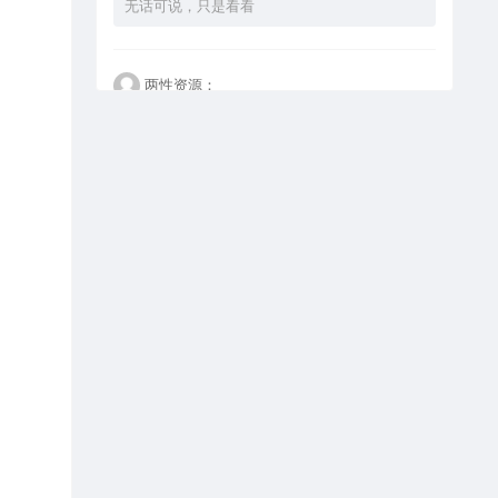
无话可说，只是看看
两性资源：
看不懂但大受震撼
happy：
这个设计是真的好